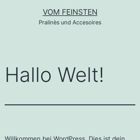
Zum
VOM FEINSTEN
Inhalt
Pralinès und Accesoires
springen
Hallo Welt!
Willkommen bei WordPress. Dies ist dein